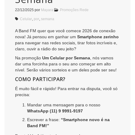
22/12/2025
por
Mayara
Promoções Rede
Celular
,
por
,
semana
A Band FM quer que você comece 2026 de conexão
nova! Já pensou em ganhar um
Smartphone zerinho
para navegar nas redes sociais, tirar fotos incríveis e,
claro, ouvir a rádio do seu jeito?
Na promoção
Um Celular por Semana
, nós vamos
dar uma forcinha para o seu ano começar em alto
nível. Serão vários sorteios e um deles pode ser seu!
COMO PARTICIPAR?
É muito fácil e rápido! Para entrar na disputa, você só
precisa:
Mandar uma mensagem para o nosso
WhatsApp (11) 9 9991-9197
Escrever a frase:
“Smartphone novo é na
Band FM!”