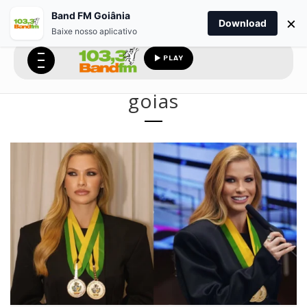
Band FM Goiânia
×
Download
Baixe nosso aplicativo
PLAY
goias