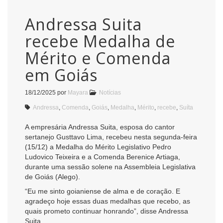
Andressa Suita
recebe Medalha de
Mérito e Comenda
em Goiás
18/12/2025
por
Mayara
Notícias
Andressa
,
Comenda
,
Goiás
,
Medalha
,
Mérito
,
recebe
,
Suíta
A empresária Andressa Suita, esposa do cantor
sertanejo Gusttavo Lima, recebeu nesta segunda-feira
(15/12) a Medalha do Mérito Legislativo Pedro
Ludovico Teixeira e a Comenda Berenice Artiaga,
durante uma sessão solene na Assembleia Legislativa
de Goiás (Alego).
“Eu me sinto goianiense de alma e de coração. E
agradeço hoje essas duas medalhas que recebo, as
quais prometo continuar honrando”, disse Andressa
Suita.