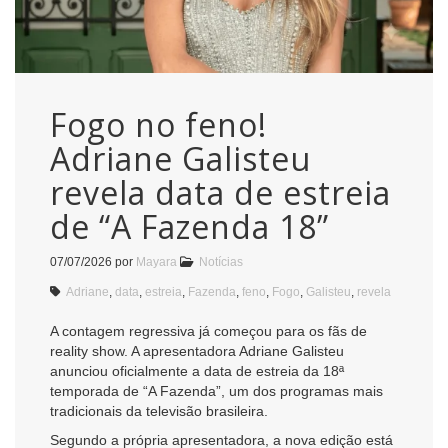
Fogo no feno!
Adriane Galisteu
revela data de estreia
de “A Fazenda 18”
07/07/2026
por
Mayara
Notícias
Adriane
,
data
,
estreia
,
Fazenda
,
feno
,
Fogo
,
Galisteu
,
revela
A contagem regressiva já começou para os fãs de
reality show. A apresentadora Adriane Galisteu
anunciou oficialmente a data de estreia da 18ª
temporada de “A Fazenda”, um dos programas mais
tradicionais da televisão brasileira.
Segundo a própria apresentadora, a nova edição está